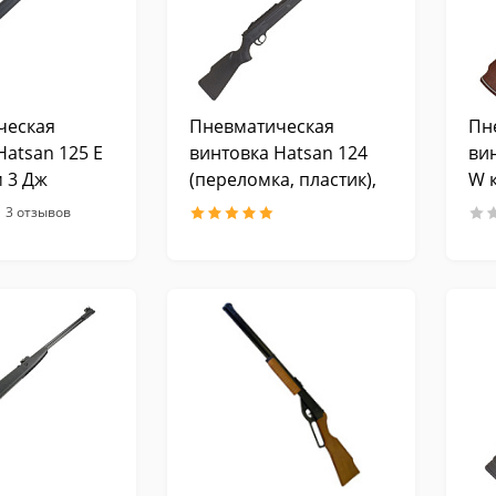
ческая
Пневматическая
Пн
Hatsan 125 E
винтовка Hatsan 124
ви
м 3 Дж
(переломка, пластик),
W к
калибр 4,5 мм, 3 Дж
3 отзывов