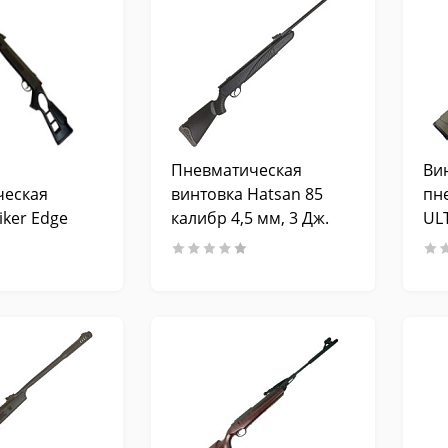
Пневматическая
Ви
ческая
винтовка Hatsan 85
пн
iker Edge
калибр 4,5 мм, 3 Дж.
ULT
а, пластик)
кал
5 мм, 3 Дж.