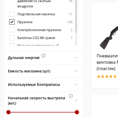
давления со сжатым
56
воздухом
Подствольная накачка
11
Пружина
140
Компрессионная пружина
2
Баллоны СО2 88 грамм
7
Мультикомпрессионный
3
насос
Пневмати
Дульная энергия
Ресивер высокого давления
1
винтовка 
(пластик)
Емкость магазина (шт)
Используемые боеприпасы
Начальная скорость выстрела
(м/с)