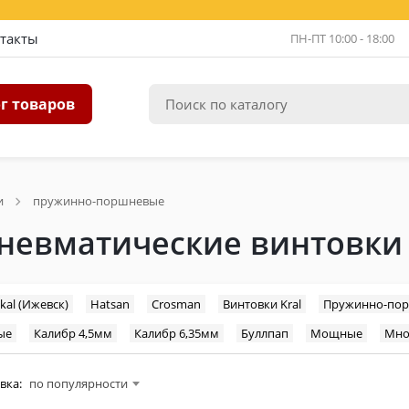
такты
ПН-ПТ 10:00 - 18:00
г товаров
и
пружинно-поршневые
невматические винтовки
ikal (Ижевск)
Hatsan
Сrosman
Винтовки Kral
Пружинно-пор
ые
Калибр 4,5мм
Калибр 6,35мм
Буллпап
Мощные
Мно
вка:
по популярности