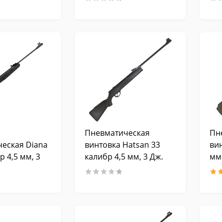
ьный взвод)
Пневматическая
Пн
еская Diana
винтовка Hatsan 33
ви
р 4,5 мм, 3
калибр 4,5 мм, 3 Дж.
мм