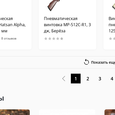
ческая
Пневматическая
Ви
Hatsan Alpha,
винтовка МР-512С-R1, 3
пн
5 мм
дж, Берёза
12
(пл
8 отзывов
Показать ещ
1
2
3
4
ы