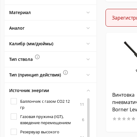
Материал
Зарегистр
Аналог
Калибр (мм/дюймы)
Тип ствола
Тип (принцип действия)
Источник энергии
Винтовка
Баллончик с газом CO2 12
пневмати
11
гр
Borner Lev
(пластик)
Газовая пружина (IGT),
6
взведение перемещением
Резервуар высокого