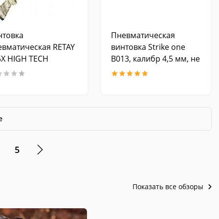
нтовка
Пневматическая
евматическая RETAY
винтовка Strike one
5X HIGH TECH
B013, калибр 4,5 мм, не
астик, Max-5)
более 3,0 Дж
е
5
Показать все обзоры