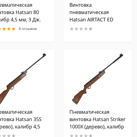
евматическая
Винтовка
нтовка Hatsan 80
пневматическая
ибр 4,5 мм, 3 Дж.
Hatsan AIRTACT ED
(пластик,
4 отзывов
ортопедический
приклад), калибр 6,35
мм, 3 Дж.
евматическая
Пневматическая
нтовка Hatsan 35S
винтовка Hatsan Striker
рево), калибр 4,5
1000X (дерево), калибр
 3 Дж.
4,5 мм, 3 Дж.