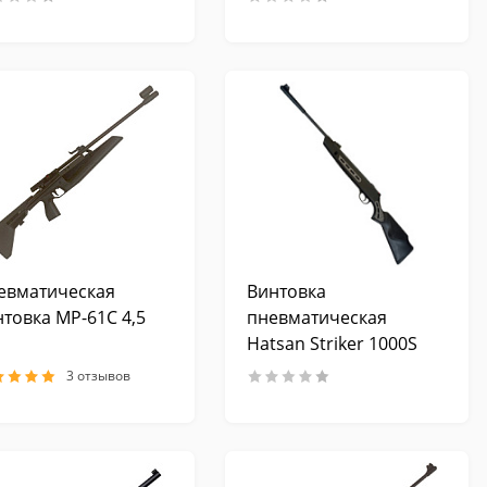
евматическая
Винтовка
нтовка МР-61C 4,5
пневматическая
Hatsan Striker 1000S
(переломка, пластик),
3 отзывов
калибр 6,35 мм, 3 Дж.