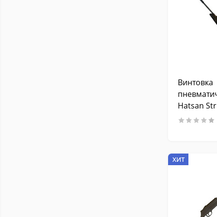
Винтовка
пневмати
Hatsan Str
(переломк
калибр 6,3
ХИТ