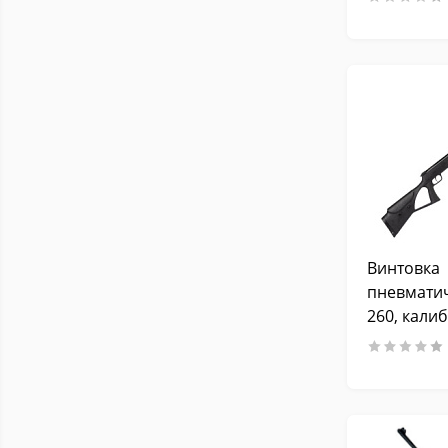
(подствол
3 Дж
Винтовка
пневматич
260, калиб
Дж