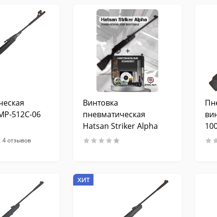
ческая
Винтовка
Пн
МР-512С-06
пневматическая
вин
Hatsan Striker Alpha
100
(максимальный
Дж
4 отзывов
комплект)
ХИТ