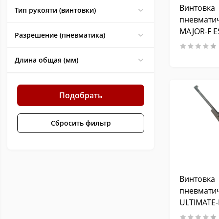
Винтовка
Тип рукояти (винтовки)
пневмати
MAJOR-F ES
Разрешение (пневматика)
калибр 4,
(подствол
Длина общая (мм)
3 Дж
Подобрать
Сбросить фильтр
Винтовка
пневмати
ULTIMATE-
Black, кал.