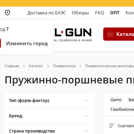
Доставка по ЕАЭС
Обзоры
FAQ
ОПТ
Кон
род
?
Катало
Магазин пневматики, страйкбола и ножей
Изменить город
Главная
Каталог
Пневматика
Пневматические винтовк
Пружинно-поршневые п
Gamo
Ba
Тип (форм-фактор)
Газобалонн
Бренд.
Сортиро
Страна производства