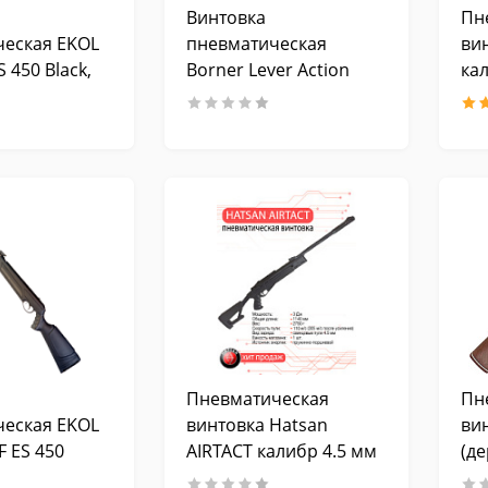
Винтовка
Пн
ческая EKOL
пневматическая
ви
 450 Black,
Borner Lever Action
кал
5 мм.
(дерево)
ьный взвод)
Пневматическая
Пн
ческая EKOL
винтовка Hatsan
ви
F ES 450
AIRTACT калибр 4.5 мм
(де
 4,5 мм.
3 Дж
мм,