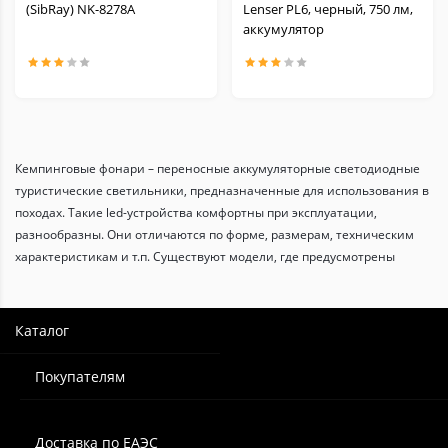
(SibRay) NK-8278A
Lenser PL6, черный, 750 лм,
аккумулятор
Кемпинговые фонари – переносные аккумуляторные светодиодные
туристические светильники, предназначенные для использования в
походах. Такие led-устройства комфортны при эксплуатации,
разнообразны. Они отличаются по форме, размерам, техническим
характеристикам и т.п. Существуют модели, где предусмотрены
смены режимов свечения, их регулирование – выставление
небольшой подсветки или мощного освещения большой площади,
радиусом действия до 100 м. Светодиод может давать свет
Каталог
определенного цветового спектра и режима.
Покупателям
Фонарь светодиодный кемпинговый, благодаря емкому
аккумулятору, подойдет для различных задач – от небольшой
вечерней прогулки до длительного пребывания на природе. Батареи
Доставка по ЕАЭС
могут заряжаться при помощи USB, сети 220, есть аккумуляторные