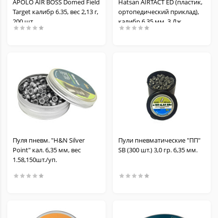
APOLO AIR BOSS Domed Field
Hatsan AIRTACT ED (пластик,
Target калибр 6.35, вес 2,13 г,
ортопедический приклад),
200 шт.
калибр 6,35 мм, 3 Дж.
Пуля пневм. "H&N Silver
Пули пневматические "ПП"
Point" кал. 6,35 мм, вес
SB (300 шт.) 3,0 гр. 6,35 мм.
1.58,150шт./уп.