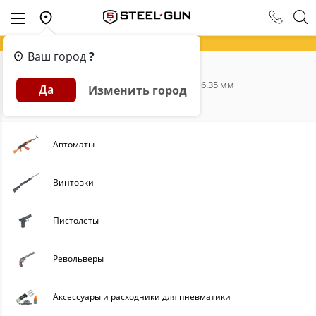
Ваш город
?
Главная
Каталог
Пневматика
6.35 мм
Да
Изменить город
Пневматика калибра 6.35 мм
Автоматы
Винтовки
Пистолеты
Револьверы
Аксессуары и расходники для пневматики