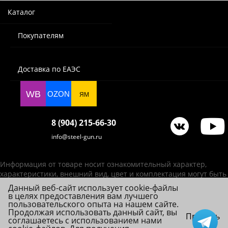
Каталог
Покупателям
Доставка по ЕАЭС
WB
OZON
ЯМ
8 (904) 215-66-30
info@steel-gun.ru
Информация от товаре носит ознакомительный характер,
характеристики, внешний вид, цвет и комплектация могут быть
изменены производителем без уведомления.
Данный веб-сайт использует cookie-файлы
в целях предоставления вам лучшего
ИП Фролова А. В., ОГРНИП 314784720200492
пользовательского опыта на нашем сайте.
© 2026 Steel-Gun (Стил Ган) - оптовый интернет-магазин ножей, пневматики,
Продолжая использовать данный сайт, вы
Принять
соглашаетесь с использованием нами
товаров для страйкбола и туризма.