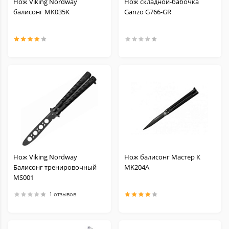
Нож Viking Nordway
Нож складной-бабочка
балисонг MK035K
Ganzo G766-GR
Нож Viking Nordway
Нож балисонг Мастер К
Балисонг тренировочный
MK204A
MS001
1 отзывов