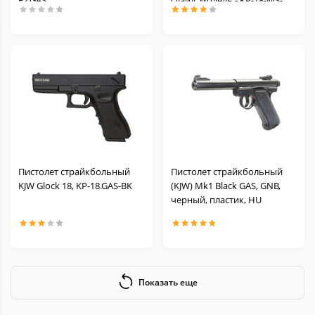
E2.GAS
слайд, модель - KP-18-MS-
TAN
Пистолет страйкбольный
Пистолет страйкбольный
KJW Glock 18, KP-18.GAS-BK
(KJW) Mk1 Black GAS, GNB,
черный, пластик, HU
Показать еще