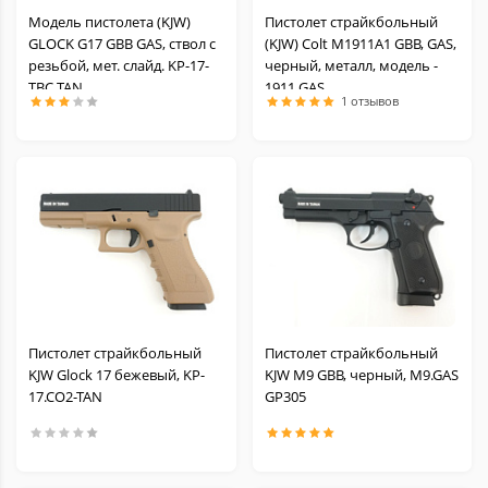
Модель пистолета (KJW)
Пистолет страйкбольный
GLOCK G17 GBB GAS, ствол с
(KJW) Colt M1911A1 GBB, GAS,
резьбой, мет. слайд. KP-17-
черный, металл, модель -
TBC TAN
1911.GAS
1 отзывов
Пистолет страйкбольный
Пистолет страйкбольный
KJW Glock 17 бежевый, KP-
KJW M9 GBB, черный, M9.GAS
17.CO2-TAN
GP305