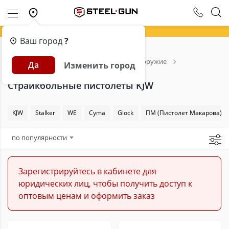
Ваш город
?
Главная
Каталог
Страйкбольное оружие
Да
Изменить город
Страйкбольные пистолеты
KJW
Страйкбольные пистолеты KJW
KJW
Stalker
WE
Cyma
Glock
ПМ (Пистолет Макарова)
по популярности
Зарегистрируйтесь в кабинете для
юридических лиц, чтобы получить доступ к
оптовым ценам и оформить заказ