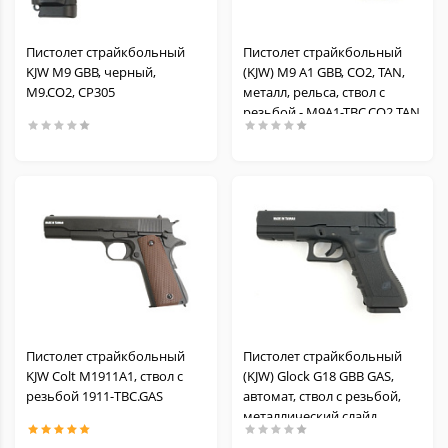
Пистолет страйкбольный
Пистолет страйкбольный
KJW M9 GBB, черный,
(KJW) M9 A1 GBB, CO2, TAN,
M9.CO2, CP305
металл, рельса, ствол с
резьбой - M9A1-TBC.CO2 TAN
Пистолет страйкбольный
Пистолет страйкбольный
KJW Colt M1911A1, ствол с
(KJW) Glock G18 GBB GAS,
резьбой 1911-TBC.GAS
автомат, ствол с резьбой,
металлический слайд,
модель - KP-18-TBC.GAS