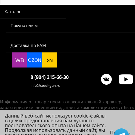
Каталог
Покупателям
Доставка по ЕАЭС
WB
OZON
ЯМ
8 (904) 215-66-30
info@steel-gun.ru
Информация от товаре носит ознакомительный характер,
характеристики, внешний вид, цвет и комплектация могут быть
изменены производителем без уведомления.
Данный веб-сайт использует cookie-файлы
в целях предоставления вам лучшего
ИП Фролова А. В., ОГРНИП 314784720200492
пользовательского опыта на нашем сайте.
© 2026 Steel-Gun (Стил Ган) - оптовый интернет-магазин ножей, пневматики,
Продолжая использовать данный сайт, вы
Принять
товаров для страйкбола и туризма.