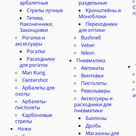
арбалетные
раздельные
С
Стрелы лучные
Кронштейны и
п
Моноблоки
Тетива,
Наконечники,
Переходники
Законцовки
для оптики
Рогатки и
Bushnell
аксессуары
Veber
Рогатки
Nikon
Расходники
Пневматика
для рогаток
Автоматы
Man Kung
Винтовки
Centershot
Пистолеты
Арбалеты для
Револьверы
охоты
и
Аксессуары и
Арбалеты-
расходники для
пистолеты
пневматики
Карбоновые
Баллоны
стрелы
Дробь
Ножи
Магазины для