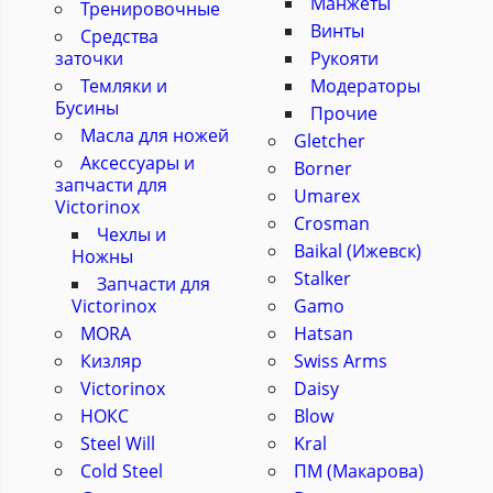
Манжеты
Тренировочные
Винты
Средства
заточки
Рукояти
Темляки и
Модераторы
Бусины
Прочие
Масла для ножей
Gletcher
Аксессуары и
Borner
запчасти для
Umarex
Victorinox
Crosman
Чехлы и
Baikal (Ижевск)
Ножны
Stalker
Запчасти для
Victorinox
Gamo
MORA
Hatsan
Кизляр
Swiss Arms
Victorinox
Daisy
НОКС
Blow
Steel Will
Kral
Cold Steel
ПМ (Макарова)