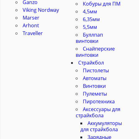
Ganzo
Кобуры для ПМ
Viking Nordway
4,5мм
Marser
6,35мм
Arhont
5,5мм
Traveller
Буллпап
винтовки
Снайперские
винтовки
Страйкбол
Пистолеты
Автоматы
Винтовки
Пулеметы
Пиротехника
Аксессуары для
страйкбола
Аккумуляторы
для страйкбола
Зарядные