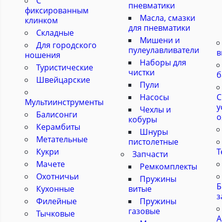
С
пневматики
фиксированным
Масла, смазки
клинком
для пневматики
Складные
Мишени и
Для городского
пулеулавливатели
в
ношения
Наборы для
Туристические
чистки
б
Швейцарские
Пули
Насосы
С
Мультиинструменты
у
Чехлы и
Балисонги
о
кобуры
Керамбиты
Шнуры
Метательные
пистолетные
Кукри
Т
Запчасти
Мачете
Ремкомплекты
Охотничьи
Пружины
Б
Кухонные
витые
з
Филейные
Пружины
газовые
Тычковые
А