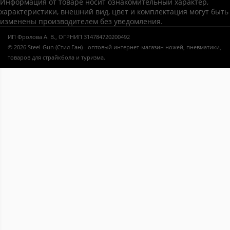
Информация от товаре носит ознакомительный характер,
характеристики, внешний вид, цвет и комплектация могут быть
изменены производителем без уведомления.
ИП Фролова А. В., ОГРНИП 314784720200492
© 2026 Steel-Gun (Стил Ган) - оптовый интернет-магазин ножей, пневматики,
товаров для страйкбола и туризма.