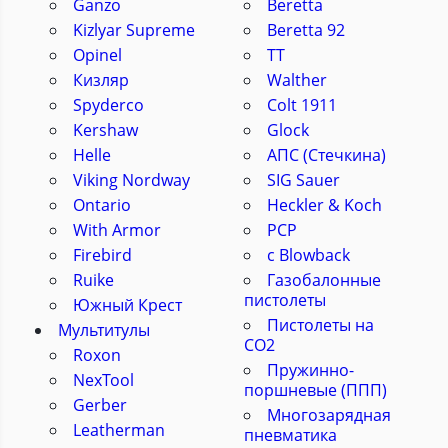
Ganzo
Beretta
Kizlyar Supreme
Beretta 92
Opinel
ТТ
Кизляр
Walther
Spyderco
Colt 1911
Kershaw
Glock
Helle
АПС (Стечкина)
Viking Nordway
SIG Sauer
Ontario
Heckler & Koch
With Armor
PCP
Firebird
с Blowback
Ruike
Газобалонные
пистолеты
Южный Крест
Пистолеты на
Мультитулы
CO2
Roxon
Пружинно-
NexTool
поршневые (ППП)
Gerber
Многозарядная
Leatherman
пневматика