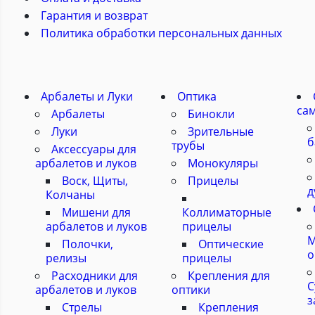
Гарантия и возврат
Политика обработки персональных данных
Арбалеты и Луки
Оптика
са
Арбалеты
Бинокли
Луки
Зрительные
б
трубы
Аксессуары для
арбалетов и луков
Монокуляры
Воск, Щиты,
Прицелы
д
Колчаны
Мишени для
Коллиматорные
арбалетов и луков
прицелы
М
Полочки,
Оптические
о
релизы
прицелы
Расходники для
Крепления для
С
арбалетов и луков
оптики
з
Стрелы
Крепления