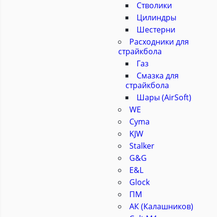
Стволики
Цилиндры
Шестерни
Расходники для
страйкбола
Газ
Смазка для
страйкбола
Шары (AirSoft)
WE
Cyma
KJW
Stalker
G&G
E&L
Glock
ПМ
АК (Калашников)