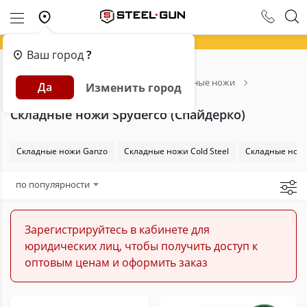
Ваш город
?
Главная
Каталог
Ножи
Складные ножи
Да
Изменить город
Spyderco (Спайдерко)
Складные ножи Spyderco (Спайдерко)
Складные ножи Ganzo
Складные ножи Cold Steel
Складные ножи
по популярности
Зарегистрируйтесь в кабинете для
юридических лиц, чтобы получить доступ к
оптовым ценам и оформить заказ