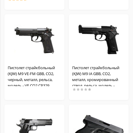
Пистолет страйкбольный
Пистолет страйкбольный
(KJW) M9 VE-FM GBB, CO2,
(KJW) M9 IA GBB, CO2,
черный, металл, рельса,
металл, хромированный
модель - VE.CO2 CP329
ствол, рельса, модель -
IA.CO2 CP314