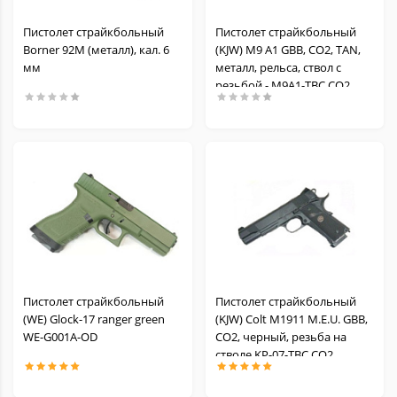
Пистолет страйкбольный
Пистолет страйкбольный
Borner 92M (металл), кал. 6
(KJW) M9 A1 GBB, CO2, TAN,
мм
металл, рельса, ствол с
резьбой - M9A1-TBC.CO2
TAN
Пистолет страйкбольный
Пистолет страйкбольный
(WE) Glock-17 ranger green
(KJW) Colt M1911 M.E.U. GBB,
WE-G001A-OD
СО2, черный, резьба на
стволе KP-07-TBC.CO2