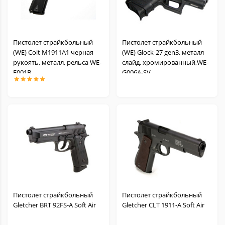
Пистолет страйкбольный
Пистолет страйкбольный
(WE) Colt М1911А1 черная
(WE) Glock-27 gen3, металл
рукоять, металл, рельса WE-
слайд, хромированный,WE-
E001B
G006A-SV
Пистолет страйкбольный
Пистолет страйкбольный
Gletcher BRT 92FS-A Soft Air
Gletcher CLT 1911-A Soft Air