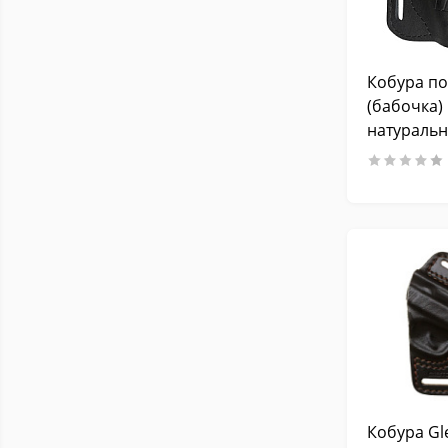
Для разных моделей
28
(размер универсален)
Beretta M92 и аналоги
6
Кобура по
ПМ (пистолет Макарова),
(бабочка)
ИЖ-71, Вальтера ПП, ППК и
4
натуральн
аналоги
цвет чер
Аэрозольное устройство
3
"Добрыня"
Аэрозольное устройство
3
"Пионер"
Аэрозольное устройство
2
"Премьер"
АПС и аналоги
2
Walther CP 99
1
МР-512
1
Тигр, Вепрь, Сайга 308
1
Кобура Gl
Walther Р.38 (Borner C41,