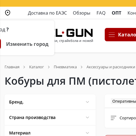
Доставка по ЕАЭС
Обзоры
FAQ
ОПТ
Кон
род
?
Катало
Магазин пневматики, страйкбола и ножей
Изменить город
Главная
Каталог
Пневматика
Аксессуары и расходники
Кобуры для ПМ (пистоле
Оперативны
Бренд.
Страна производства
Сортиро
Материал