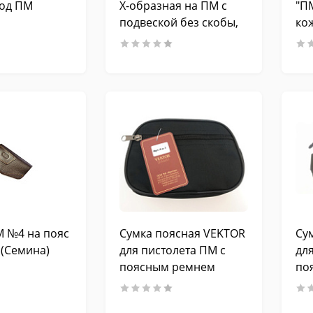
под ПМ
Х-образная на ПМ с
"П
подвеской без скобы,
кож
кожа, цвет коричневый
 №4 на пояс
Сумка поясная VEKTOR
Су
 (Семина)
для пистолета ПМ с
дл
поясным ремнем
по
ка