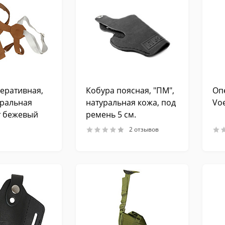
еративная,
Кобура поясная, "ПМ",
Оп
уральная
натуральная кожа, под
Vo
т бежевый
ремень 5 см.
2 отзывов