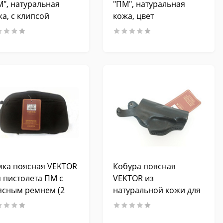
М", натуральная
"ПМ", натуральная
а, с клипсой
кожа, цвет
коричневый, с клипсой
мка поясная VEKTOR
Кобура поясная
я пистолета ПМ с
VEKTOR из
ясным ремнем (2
натуральной кожи для
рмана)
«ПМ»