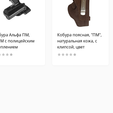
бура Альфа ПМ,
Кобура поясная, "ПМ",
М с полицейским
натуральная кожа, с
еплением
клипсой, цвет
коричневый