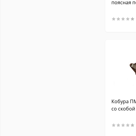
Crosman C41, Umarex
1
поясная 
Walther P38)
Винтовки и ружья (длиной
6
до 120см, с опт. прицелом)
Винтовки и ружья (длиной
3
до 135 см, без опт. прицела)
Винтовки и ружья (длиной
3
до 135 см, с опт. прицелом)
Сайга-20-К / Сайга 410-К-01 /
1
Сайга 410-К-02
Пистолеты Walther PPK/S
1
Пистолеты Аникс А-101,
1
А-111, А-112 и аналоги
Кобура ПМ
Umarex и аналоги
2
со скобой
Винтовки и ружья (длиной
5
до 110 см, с опт. прицелом)
Винтовки и ружья (длиной
до 120 см, без оптического
8