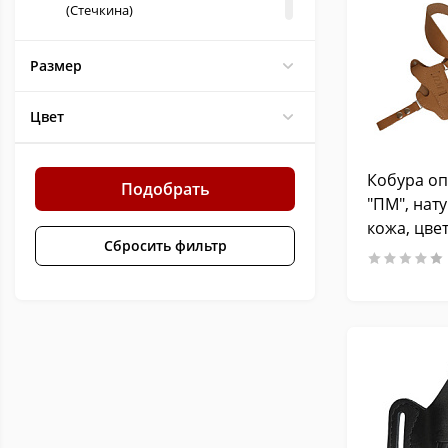
(Стечкина)
Gletcher BRT 92FS auto, BRT
92FS-A, все серии Beretta 92
1
Размер
и аналоги
Gletcher GRACH NBB, GRACH-
Цвет
1
A, Ярыгина (ПЯ) и аналоги
Gletcher TT, TT NBB, TT-A,
Кобура оп
пистолеты TT (Токарева) и
1
Подобрать
аналоги
"ПМ", нат
кожа, цве
ПМ (пистолет Макарова) и
30
Сбросить фильтр
аналоги
Gletcher CLT и аналоги
1
Наган и аналоги
1
Ярыгина (ПЯ), Грандпауэр и
1
аналоги
Викинг, Sig Sauer P226, Glock
21, 17, Ярыгина (ПЯ) и
2
аналоги