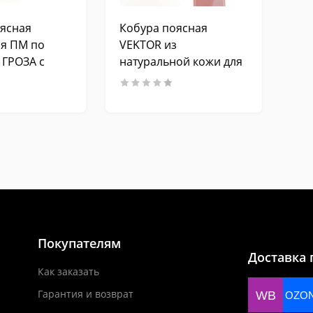
ясная
Кобура поясная
ля ПМ по
VEKTOR из
 ГРОЗА с
натуральной кожи для
еской
«ПМ» с фиксацией
й рамой
оружия через курок
Покупателям
Доставка 
Как заказать
Гарантия и возврат
WB
OZO