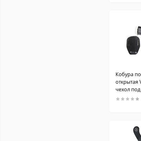
прицела)
Винтовки и ружья (длиной
6
до 125 см, без опт. прицела)
Винтовки и ружья (длиной
до 125 см, с оптическим
5
прицелом)
Винтовки и ружья (длиной
5
до 130 см, без опт. прицела)
Винтовки и ружья (длиной
2
до 130 см, с опт. прицелом)
Кобура по
Для пистолетов Beretta M84
открытая 
2
и аналогов
чехол под
Для пистолетов Скиф-3000
1
магазин, 
Walther PPK/S и аналоги
2
Винтовки и ружья (длиной
до 100 см, без оптического
2
прицела)
Винтовки и ружья (длиной
1