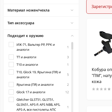
Зарегистр
Материал ножен/чехла
Тип аксессуара
Подходит к оружию
ИЖ-71, Вальтер РР, РРК и
1
аналоги
ТТ и аналоги
3
T10 и аналоги
1
Кобура оп
T10, Glock 19, Ярыгина (ПЯ) и
5
"ПМ", нат
аналоги
кожа
Ярыгина (ПЯ) и аналоги
2
Glock 17 и аналоги
12
Gletcher GLST51, GLST51,
GLSN51, APS-P, APS NBB, APS,
1
APS-A, все пистолеты АПС