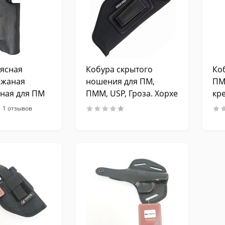
ясная
Кобура скрытого
Ко
ожаная
ношения для ПМ,
ПМ
ная для ПМ
ПММ, USP, Гроза. Хорхе
кр
(Черный, 50мм)
1 отзывов