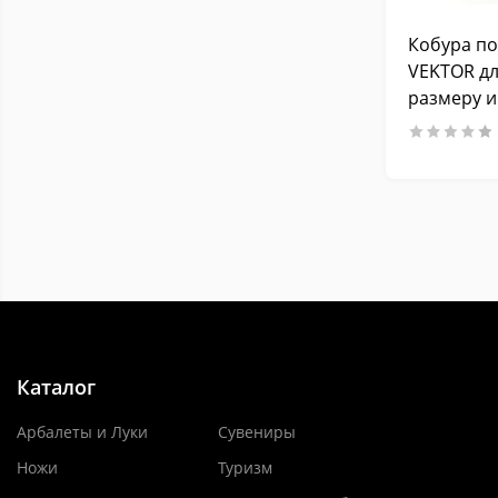
Винтовки и ружья (длиной
Кобура по
до 137 см, без оптического
1
прицела)
VEKTOR д
размеру и
Винтовки и ружья (длиной
до 133 см, без оптического
1
металлич
прицела)
затворно
Винтовки и ружья (длиной
1
до 133 см, с опт. прицелом)
Винтовки и ружья (длиной
до 123 см, без оптического
1
прицела)
Beretta 84
3
Винтовки и ружья (длиной
до 124 см с оптическим
1
Каталог
прицелом)
Винтовки и ружья (длиной
Арбалеты и Луки
Сувениры
до 75 см, без оптического
2
Ножи
прицела)
Туризм