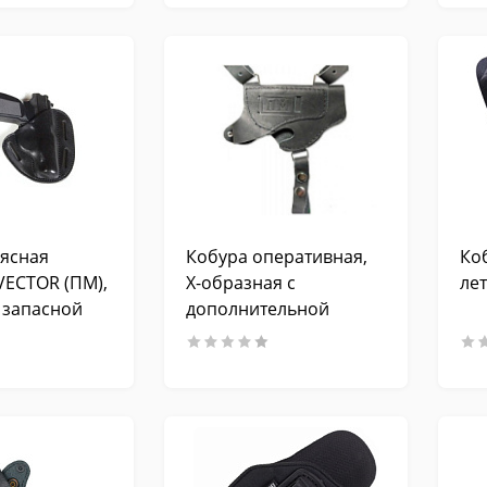
ясная
Кобура оперативная,
Ко
VECTOR (ПМ),
Х-образная с
ле
 запасной
дополнительной
кожа
обоймой