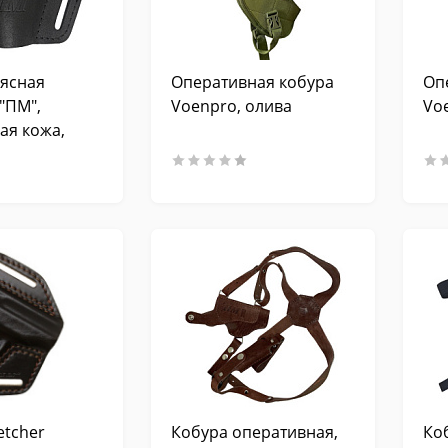
ясная
Оперативная кобура
Оп
 "ПМ",
Voenpro, олива
Vo
ая кожа,
ный
etcher
Кобура оперативная,
Ко