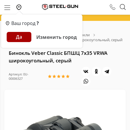
Ваш город
?
Главная
Каталог
Оптика
Бинокли
Да
Изменить город
Бинокль Veber Classic БПШЦ 7х35 VRWA широкоугольный, серый
Бинокль Veber Classic БПШЦ 7х35 VRWA
широкоугольный, серый
Артикул: 0U-
00006327