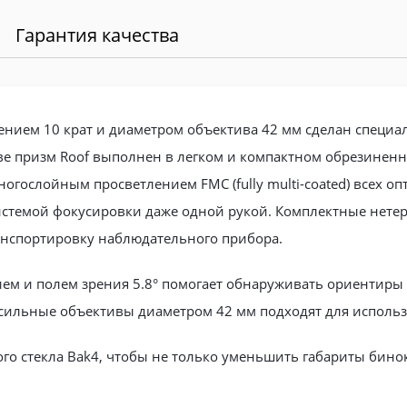
Гарантия качества
чением 10 крат и диаметром объектива 42 мм сделан специа
ве призм Roof выполнен в легком и компактном обрезине
многослойным просветлением FMC (fully multi-coated) всех 
 системой фокусировки даже одной рукой. Комплектные нет
анспортировку наблюдательного прибора.
ием и полем зрения 5.8° помогает обнаруживать ориентиры 
сильные объективы диаметром 42 мм подходят для использ
го стекла Bak4, чтобы не только уменьшить габариты бинок