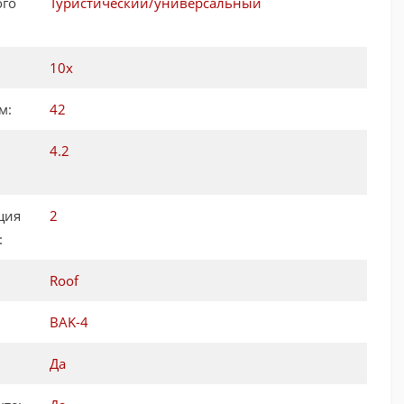
ого
Туристический/универсальный
10х
м:
42
4.2
ция
2
:
Roof
BAK-4
Да