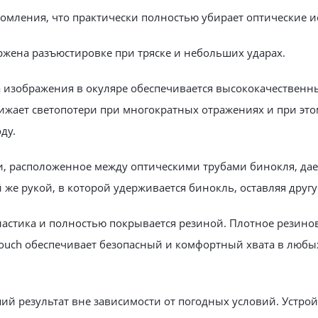
мления, что практически полностью убирает оптические и
ржена разъюстировке при тряске и небольших ударах.
а изображения в окуляре обеспечивается высококачествен
ижает светопотери при многократных отражениях и при это
ду.
, расположенное между оптическими трубами бинокля, дает
же рукой, в которой удерживается бинокль, оставляя друг
пластика и полностью покрывается резиной. Плотное резин
 Touch обеспечивает безопасный и комфортный хвата в любы
ший результат вне зависимости от погодных условий. Устро