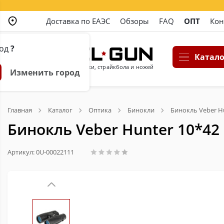
Доставка по ЕАЭС
Обзоры
FAQ
ОПТ
Кон
род
?
Катало
Магазин пневматики, страйкбола и ножей
Изменить город
Главная
Каталог
Оптика
Бинокли
Бинокль Veber H
Бинокль Veber Hunter 10*42
Артикул: 0U-00022111