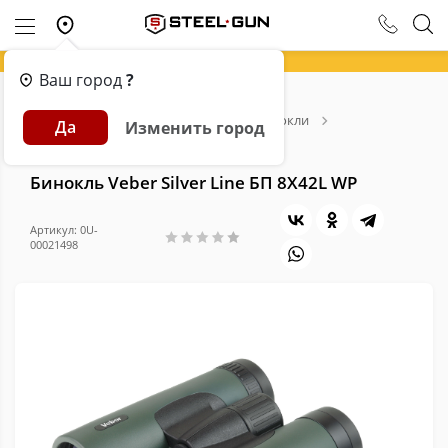
Ваш город
?
Главная
Каталог
Оптика
Бинокли
Да
Изменить город
Бинокль Veber Silver Line БП 8X42L WP
Бинокль Veber Silver Line БП 8X42L WP
Артикул: 0U-
00021498