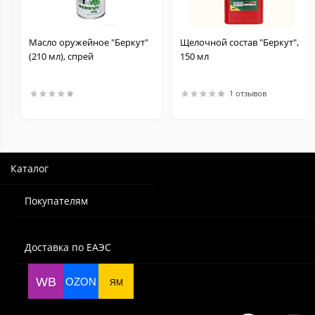
Масло оружейное "Беркут"
Щелочной состав "Беркут",
(210 мл), спрей
150 мл
1 отзывов
Каталог
Покупателям
Доставка по ЕАЭС
WB
OZON
ЯМ