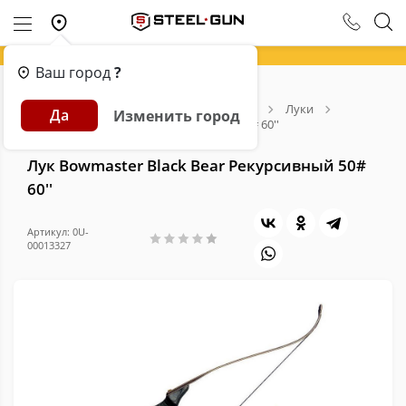
Ваш город
?
Главная
Каталог
Арбалеты и Луки
Луки
Да
Изменить город
Лук Bowmaster Black Bear Рекурсивный 50# 60''
Лук Bowmaster Black Bear Рекурсивный 50#
60''
Артикул: 0U-
00013327