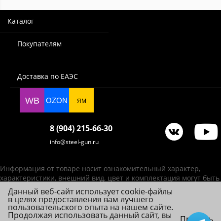
Каталог
Покупателям
Доставка по ЕАЭС
WB
OZON
ЯМ
8 (904) 215-66-30
info@steel-gun.ru
Информация от товаре носит ознакомительный характер,
характеристики, внешний вид, цвет и комплектация могут быть
изменены производителем без уведомления.
Данный веб-сайт использует cookie-файлы
в целях предоставления вам лучшего
ИП Фролова А. В., ОГРНИП 314784720200492
пользовательского опыта на нашем сайте.
© 2026 Steel-Gun (Стил Ган) - оптовый интернет-магазин ножей, пневматики,
Продолжая использовать данный сайт, вы
Принять