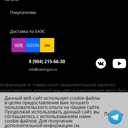
Покупателям
Доставка по ЕАЭС
WB
OZON
ЯМ
8 (904) 215-66-30
info@steel-gun.ru
Информация от товаре носит ознакомительный характер,
характеристики, внешний вид, цвет и комплектация могут быть
изменены производителем без уведомления.
Данный веб-сайт использует cookie-файлы
в целях предоставления вам лучшего
ИП Фролова А. В., ОГРНИП 314784720200492
пользовательского опыта на нашем сайте.
© 2026 Steel-Gun (Стил Ган) - оптовый интернет-магазин ножей, пневматики,
Продолжая использовать данный сайт, вы
Принять
соглашаетесь с использованием нами
товаров для страйкбола и туризма.
cookie-файлов. Для получения
дополнительной информации см.