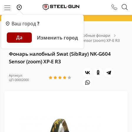
Ваш город
?
Главная
Каталог
Фонари
Налобные фонари
Да
Изменить город
Фонарь налобный Swat (SibRay) NK-G604 Sensor (zoom) XP-E R3
Фонарь налобный Swat (SibRay) NK-G604
Sensor (zoom) XP-E R3
Артикул:
ЦП-00002000