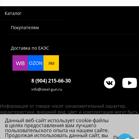
Каталог
Покупателям
Доставка по ЕАЭС
WB
OZON
ЯМ
8 (904) 215-66-30
info@steel-gun.ru
Информация от товаре носит ознакомительный характер,
характеристики, внешний вид, цвет и комплектация могут быть
изменены производителем без уведомления.
Данный веб-сайт использует cookie-файлы
в целях предоставления вам лучшего
ИП Фролова А. В., ОГРНИП 314784720200492
пользовательского опыта на нашем сайте.
© 2026 Steel-Gun (Стил Ган) - оптовый интернет-магазин ножей, пневматики,
Продолжая использовать данный сайт, вы
Принять