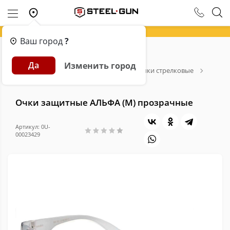
Ваш город
?
Главная
Каталог
Экипировка
Да
Изменить город
Стрелковые и страйкбольные очки
Очки стрелковые
Очки защитные АЛЬФА (М) прозрачные
Очки защитные АЛЬФА (М) прозрачные
Артикул: 0U-
00023429