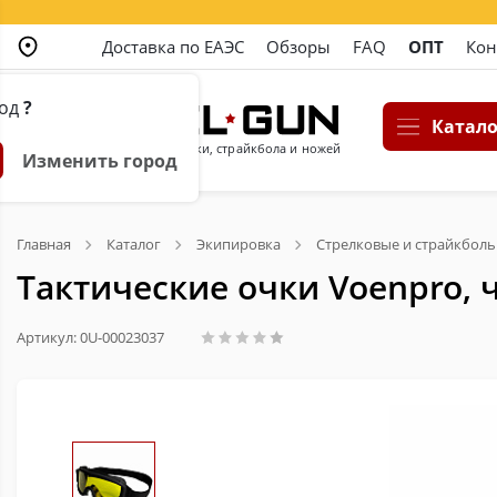
Доставка по ЕАЭС
Обзоры
FAQ
ОПТ
Кон
род
?
Катало
Магазин пневматики, страйкбола и ножей
Изменить город
Главная
Каталог
Экипировка
Стрелковые и страйкбол
Тактические очки Voenpro,
Артикул: 0U-00023037