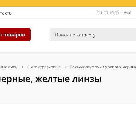
такты
ПН-ПТ 10:00 - 18:00
г товаров
ьные очки
Очки стрелковые
Тактические очки Voenpro, черны
 черные, желтые линзы