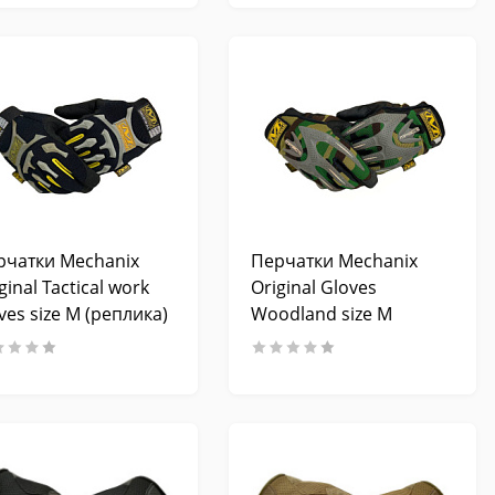
рчатки Mechanix
Перчатки Mechanix
ginal Tactical work
Original Gloves
ves size M (реплика)
Woodland size M
(реплика)