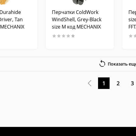
Durahide
Перчатки ColdWork
Пер
Driver, Tan
WindShell, Grey-Black
si
д MECHANIX
size M код MECHANIX
FF
CWKWS-58
Показать ещ
1
2
3