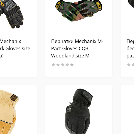
Mechanix
Перчатки Mechanix M-
Пе
k Gloves size
Pact Gloves CQB
бе
а)
Woodland size M
ра
(реплика)