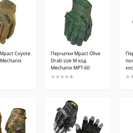
Mpact Coyote
Перчатки Mpact Olive
Пе
 Mechanix
Drab size M код
по
Mechanix MPT-60
кос
че