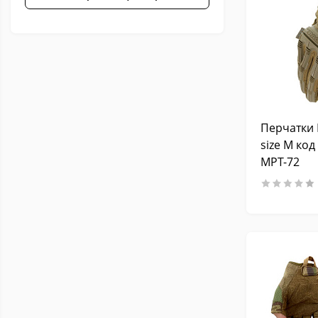
Перчатки 
size M код
MPT-72