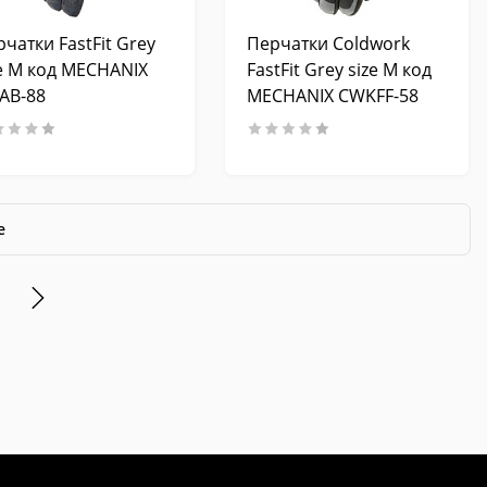
чатки FastFit Grey
Перчатки Coldwork
ze M код MECHANIX
FastFit Grey size M код
TAB-88
MECHANIX CWKFF-58
е