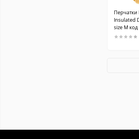
Перчатки 
Insulated 
size M ко
CWKLD-75