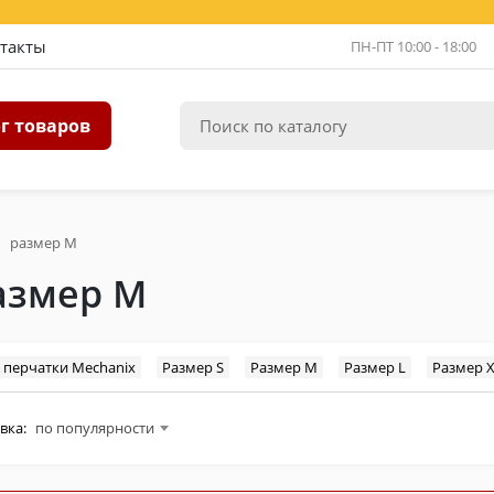
такты
ПН-ПТ 10:00 - 18:00
г товаров
размер M
азмер M
 перчатки Mechanix
Размер S
Размер M
Размер L
Размер 
вка:
по популярности