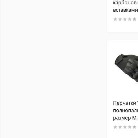
карбонов
вставками
зеленые 
Перчатки
полнопал
размер M,