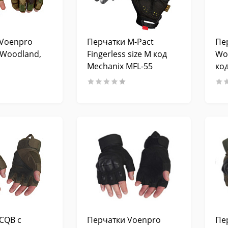
 Voenpro
Перчатки M-Pact
Пе
Woodland,
Fingerless size M код
Wo
Mechanix MFL-55
ко
CQB с
Перчатки Voenpro
Пе