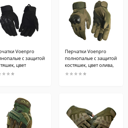
рчатки Voenpro
Перчатки Voenpro
лнопалые с защитой
полнопалые с защитой
тяшек, цвет
костяшек, цвет олива,
рный, размер M
размер M