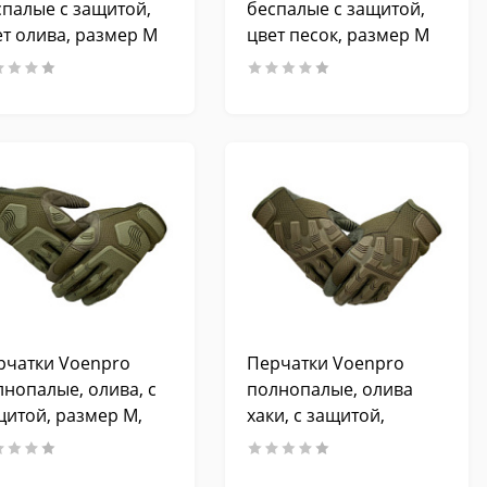
спалые с защитой,
беспалые с защитой,
ет олива, размер M
цвет песок, размер M
рчатки Voenpro
Перчатки Voenpro
лнопалые, олива, с
полнопалые, олива
щитой, размер M,
хаки, с защитой,
01 B31
размер M, №100 B31