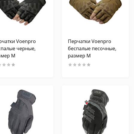
рчатки Voenpro
Перчатки Voenpro
спалые черные,
беспалые песочные,
змер М
размер M