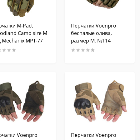
рчатки M-Pact
Перчатки Voenpro
odland Camo size M
беспалые олива,
д Mechanix MPT-77
размер M, №114
(131241)
рчатки Voenpro
Перчатки Voenpro