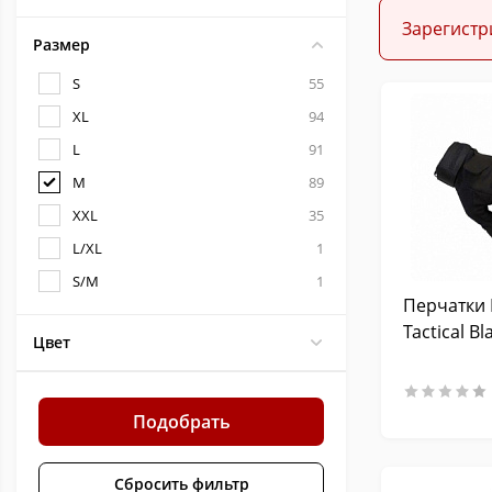
Зарегистр
Размер
S
55
XL
94
L
91
M
89
XXL
35
L/XL
1
S/M
1
Перчатки 
Tactical B
Цвет
Подобрать
Сбросить фильтр