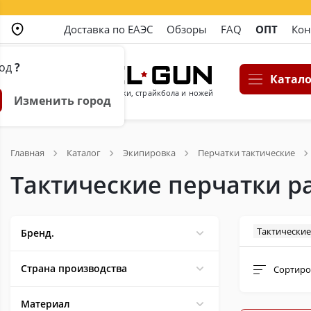
Доставка по ЕАЭС
Обзоры
FAQ
ОПТ
Кон
род
?
Катало
Магазин пневматики, страйкбола и ножей
Изменить город
Главная
Каталог
Экипировка
Перчатки тактические
Тактические перчатки р
Тактические
Бренд.
Страна производства
Сортиро
Материал