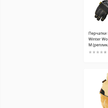
Перчатки 
Winter Wor
M (реплик