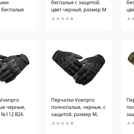
ыми
беспалые с защитой,
бе
 беспалые
цвет черный, размер M
цв
M
 Voenpro
Перчатки Voenpro
Пе
ые черные,
полнопалые, черные, с
по
 №112 B26
защитой, размер M,
за
№107 B39
№1