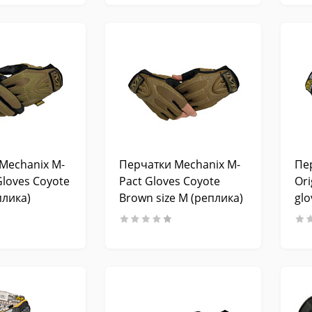
Mechanix M-
Перчатки Mechanix M-
Пе
Gloves Coyote
Pact Gloves Coyote
Ori
плика)
Brown size M (реплика)
glo