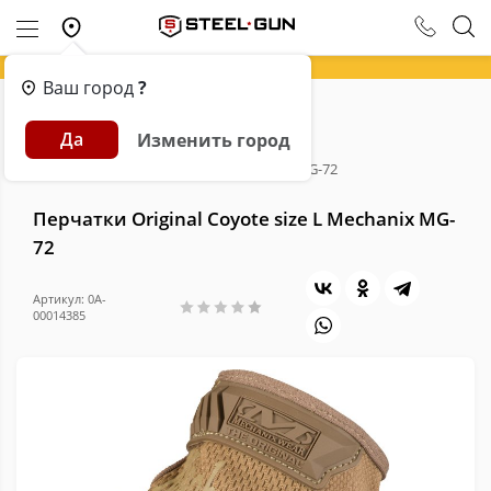
Ваш город
?
Главная
Каталог
Экипировка
Да
Изменить город
Перчатки тактические
Перчатки Original Coyote size L Mechanix MG-72
Перчатки Original Coyote size L Mechanix MG-
72
Артикул: 0A-
00014385