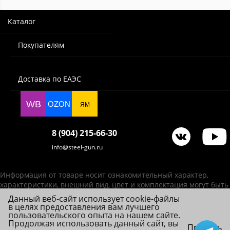
Каталог
Покупателям
Доставка по ЕАЭС
WB
OZON
ЯМ
8 (904) 215-66-30
info@steel-gun.ru
Информация от товаре носит ознакомительный характер,
характеристики, внешний вид, цвет и комплектация могут быть
изменены производителем без уведомления.
Данный веб-сайт использует cookie-файлы
в целях предоставления вам лучшего
ИП Фролова А. В., ОГРНИП 314784720200492
пользовательского опыта на нашем сайте.
© 2026 Steel-Gun (Стил Ган) - оптовый интернет-магазин ножей, пневматики,
Продолжая использовать данный сайт, вы
Принять