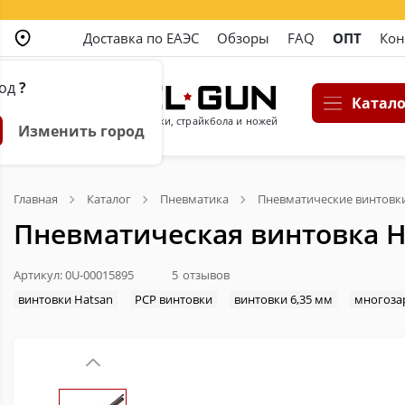
Доставка по ЕАЭС
Обзоры
FAQ
ОПТ
Кон
род
?
Катало
Магазин пневматики, страйкбола и ножей
Изменить город
Главная
Каталог
Пневматика
Пневматические винтовк
Пневматическая винтовка H
Артикул: 0U-00015895
5
отзывов
винтовки Hatsan
PCP винтовки
винтовки 6,35 мм
многоза