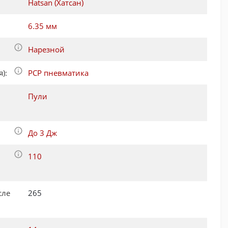
Hatsan (Хатсан)
6.35 мм
Нарезной
):
PCP пневматика
Пули
До 3 Дж
110
сле
265