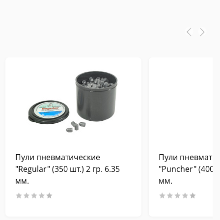
Пули пневматические
Пули пневмати
"Regular" (350 шт.) 2 гр. 6.35
"Puncher" (400 шт
мм.
мм.