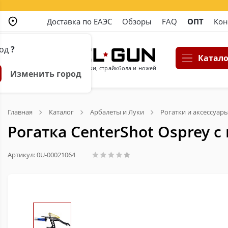
Доставка по ЕАЭС
Обзоры
FAQ
ОПТ
Кон
род
?
Катало
Магазин пневматики, страйкбола и ножей
Изменить город
Главная
Каталог
Арбалеты и Луки
Рогатки и аксессуар
Рогатка CenterShot Osprey 
Артикул: 0U-00021064