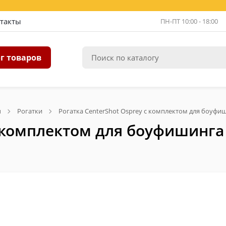
такты
ПН-ПТ 10:00 - 18:00
г товаров
ы
Рогатки
Рогатка CenterShot Osprey с комплектом для боуфи
с комплектом для боуфишинга