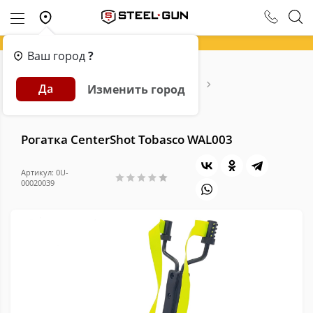
Ваш город
?
Главная
Каталог
Арбалеты и Луки
Да
Изменить город
Рогатки и аксессуары
Рогатки
Рогатка CenterShot Tobasco WAL003
Рогатка CenterShot Tobasco WAL003
Артикул: 0U-
00020039