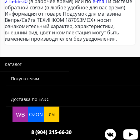
215-66-30
(в рабочее время) или по
e-mail
и системе
обратной связи (в любое удобное для вас время).
Информация от товаре Подсумок для магазина
Вепрь/Сайга ТЕХИНКОМ 187053МОХ+ носит
ознакомительный характер, характеристики,
внешний вид, цвет и комплектация могут быть
изменены производителем без уведомления.
Каталог
Покупателям
Доставка по ЕАЭС
WB
OZON
ЯМ
8 (904) 215-66-30