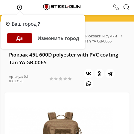
Ваш город
?
Главная
Каталог
Экипировка
Рюкзаки и сумки
Да
Изменить город
Рюкзак 45L 600D polyester with PVC coating Tan YA GB-0065
Рюкзак 45L 600D polyester with PVC coating
Tan YA GB-0065
Артикул: 0U-
00023178