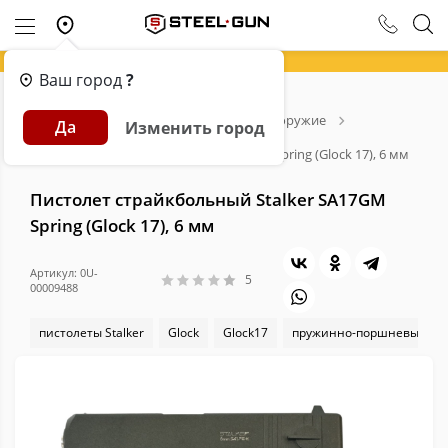
Ваш город
?
Главная
Каталог
Страйкбольное оружие
Да
Изменить город
Страйкбольные пистолеты
Пистолет страйкбольный Stalker SA17GM Spring (Glock 17), 6 мм
Пистолет страйкбольный Stalker SA17GM
Spring (Glock 17), 6 мм
Артикул: 0U-
5
00009488
пистолеты Stalker
Glock
Glock17
пружинно-поршневые пи