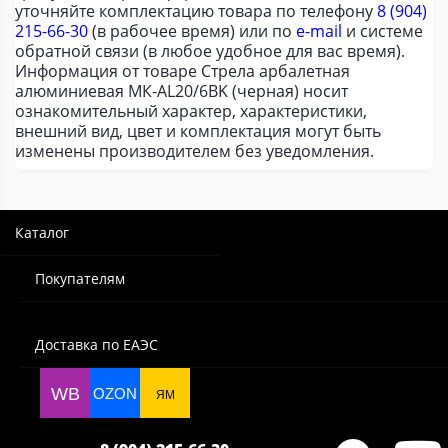
уточняйте комплектацию товара по телефону
8 (904)
215-66-30
(в рабочее время) или по
e-mail
и системе
обратной связи (в любое удобное для вас время).
Информация от товаре Стрела арбалетная
алюминиевая МК-AL20/6BK (черная) носит
ознакомительный характер, характеристики,
внешний вид, цвет и комплектация могут быть
изменены производителем без уведомления.
Каталог
Покупателям
Доставка по ЕАЭС
WB
OZON
ЯМ