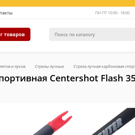
такты
ПН-ПТ 10:00 - 18:00
г товаров
летов и луков
Стрелы лучные
Стрела лучная карбоновая спорти
ортивная Centershot Flash 35