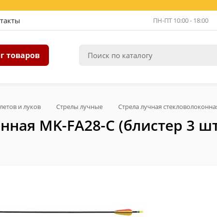
такты
ПН-ПТ 10:00 - 18:00
г товаров
летов и луков
Стрелы лучные
Стрела лучная стекловолоконная
нная MK-FA28-С (блистер 3 шт