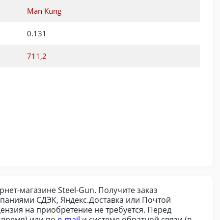
Man Kung
0.131
711,2
рнет-магазине Steel-Gun. Получите заказ
паниями СДЭК, Яндекс.Доставка или Почтой
цензия на приобретение не требуется. Перед
 время) или по
e-mail
и системе обратной связи (в