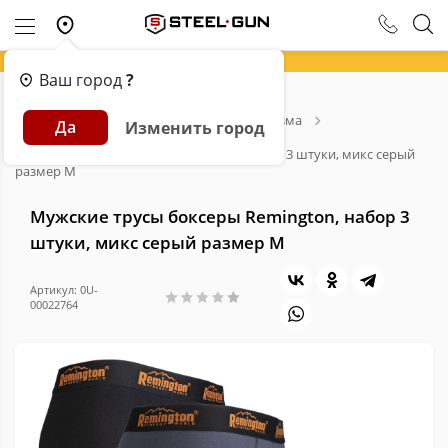
Ваш город
?
Главная
Каталог
Товары для туризма
Да
Изменить город
Термобельё
Мужские трусы боксеры Remington, набор 3 штуки, микс серый
размер M
Мужские трусы боксеры Remington, набор 3
штуки, микс серый размер M
Артикул: 0U-
00022764