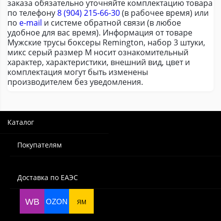
заказа обязательно уточняйте комплектацию товара
по телефону
8 (904) 215-66-30
(в рабочее время) или
по
e-mail
и системе обратной связи (в любое
удобное для вас время). Информация от товаре
Мужские трусы боксеры Remington, набор 3 штуки,
микс серый размер M носит ознакомительный
характер, характеристики, внешний вид, цвет и
комплектация могут быть изменены
производителем без уведомления.
Каталог
Покупателям
Доставка по ЕАЭС
WB
OZON
ЯМ