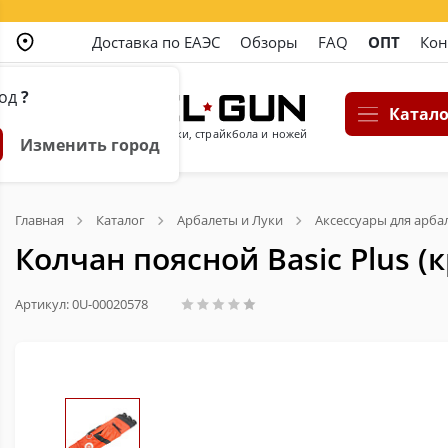
Доставка по ЕАЭС
Обзоры
FAQ
ОПТ
Кон
род
?
Катало
Магазин пневматики, страйкбола и ножей
Изменить город
Главная
Каталог
Арбалеты и Луки
Аксессуары для арба
Колчан поясной Basic Plus (
Артикул: 0U-00020578