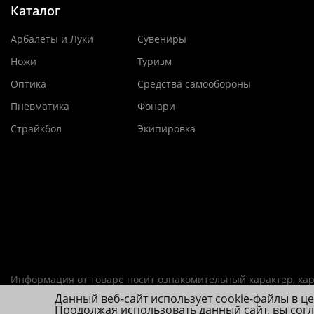
Каталог
Арбалеты и Луки
Сувениры
Ножи
Туризм
Оптика
Средства самообороны
Пневматика
Фонари
Страйкбол
Экипировка
Информация от товаре носит ознакомительный характер, хар
Данный веб-сайт использует cookie-файлы в ц
ИП Фролова А. В., ОГРНИП 314784720200492
Продолжая использовать данный сайт, вы сог