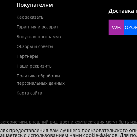
Покупателям
Доставка 
Как заказать
Гарантия и возврат
WB
OZO
Бонусная программа
Обзоры и советы
Партнеры
Наши реквизиты
Политика обработки
персональных данных
Карта сайта
актеристики, внешний вид, цвет и комплектация могут быть и
елях предоставления вам лучшего пользовательского оп
лашаетесь с использованием нами cookie-файлов. Для п