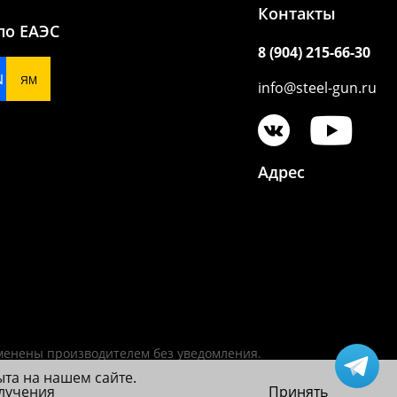
Контакты
по ЕАЭС
8 (904) 215-66-30
N
ЯМ
info@steel-gun.ru
Адрес
зменены производителем без уведомления.
ыта на нашем сайте.
олучения
Принять