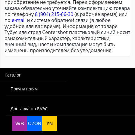
приобретение не требуется. Перед оформлением
заказа обязательно уточняйте комплектацию товара
по телефону
8 (904) 215-66-30
(в рабочее время) или
по
e-mail
и системе обратной связи (в любое
удобное для вас время). Информация от товаре
Тубус для стрел Centershot пластиковый синий носит
ознакомительный характер, характеристики,
внешний вид, цвет и комплектация могут быть
изменены производителем без уведомления.
Каталог
Покупателям
Доставка по ЕАЭС
WB
OZON
ЯМ