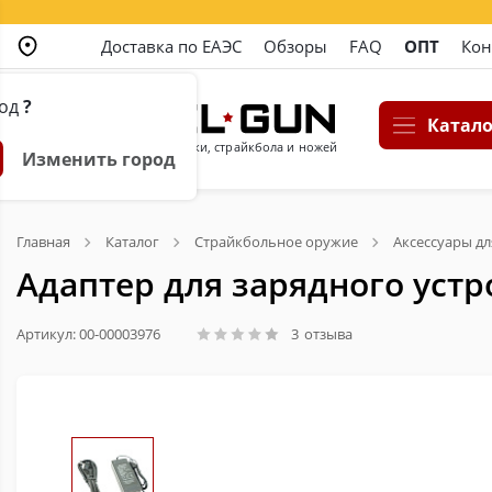
Доставка по ЕАЭС
Обзоры
FAQ
ОПТ
Кон
род
?
Катало
Магазин пневматики, страйкбола и ножей
Изменить город
Главная
Каталог
Страйкбольное оружие
Аксессуары дл
Адаптер для зарядного устр
Артикул: 00-00003976
3
отзыва