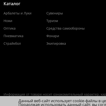
Каталог
Арбалеты и Луки
Сувениры
Ножи
Туризм
Оптика
Средства самообороны
Пневматика
Фонари
Страйкбол
Экипировка
Информация от товаре носит ознакомительный характер, хар
Данный веб-сайт использует cookie-файлы в ц
ИП Фролова А. В., ОГРНИП 314784720200492
Продолжая использовать данный сайт, вы сог