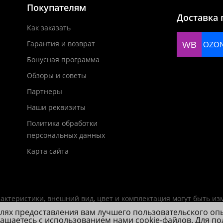
Покупателям
Доставка 
Как заказать
Гарантия и возврат
WB
OZO
Бонусная программа
Обзоры и советы
Партнеры
Наши реквизиты
Политика обработки
персональных данных
Карта сайта
актеристики, внешний вид, цвет и комплектация могут быть и
елях предоставления вам лучшего пользовательского оп
лашаетесь с использованием нами cookie-файлов. Для п