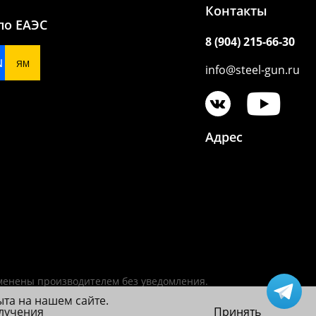
Контакты
по ЕАЭС
8 (904) 215-66-30
N
ЯМ
info@steel-gun.ru
Адрес
зменены производителем без уведомления.
ыта на нашем сайте.
олучения
Принять