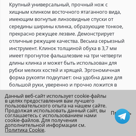
Крупный универсальный, прочный нож с
хищным клинком восточного ятаганного вида,
имеющим вогнутые линзовидные спуски от
середины ширины клинка, образующие тонкое,
прекрасно режущее лезвие. Демонстрирует
отличные режущие качества. Весьма серьезный
инструмент. Клинок толщиной обуха в 3,7 мм
имеет прогнутое фальшлезвие на три четверти
длины клинка и может быть использован для
рубки мелких костей и хрящей. Эргономичная
форма рукояти подкупает: она удобна даже для
большой руки, уверенно и прочно ложится в
любую ладонь. А полноценная гарда не дает
Данный веб-сайт использует cookie-файлы
соскользнуть пальцам при резах от себя.
в целях предоставления вам лучшего
пользовательского опыта на нашем сайте.
Монтаж клинка сквозной, неразборный. На
Продолжая использовать данный сайт, вы
Принять
навершии рукояти имеется отверстие под
соглашаетесь с использованием нами
cookie-файлов. Для получения
темляк. Отличный выбор для большинства видов
дополнительной информации см.
работы в лесу.
Политика Cookie
.
Главная
Каталог
Избранное
Войти