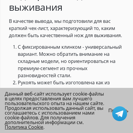
выживания
В качестве вывода, мы подготовили для вас
краткий чек-лист, характеризующий то, каким
должен быть качественный нож для выживания.
С фиксированным клинком - универсальный
вариант. Можно обратить внимание на
складные модели, но ориентироваться на
премиум-сегмент из прочных
разновидностей стали.
Рукоять может быть изготовлена как из
искусственных, так и из натуральных
Данный веб-сайт использует cookie-файлы
материалов - первый вариант надежнее.
в целях предоставления вам лучшего
пользовательского опыта на нашем сайте.
Бывает полой, для хранения различных
Продолжая использовать данный сайт, вы
Принять
необходимых в походе мелочей, или
соглашаетесь с использованием нами
cookie-файлов. Для получения
цельной. Ножи с цельной рукоятью менее
дополнительной информации см.
хрупкие и лучше подходят для грубых
Политика Cookie
.
Главная
Каталог
Избранное
Войти
разновидностей работ.