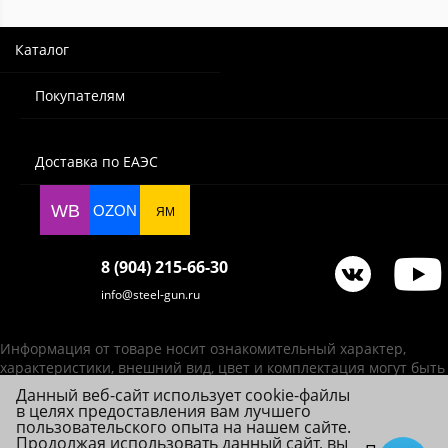
Каталог
Покупателям
Доставка по ЕАЭС
WB
OZON
ЯМ
8 (904) 215-66-30
info@steel-gun.ru
Информация от товаре носит ознакомительный характер,
характеристики, внешний вид, цвет и комплектация могут быть
изменены производителем без уведомления.
Данный веб-сайт использует cookie-файлы
в целях предоставления вам лучшего
ИП Фролова А. В., ОГРНИП 314784720200492
пользовательского опыта на нашем сайте.
© 2026 Steel-Gun (Стил Ган) - оптовый интернет-магазин ножей, пневматики,
Продолжая использовать данный сайт, вы