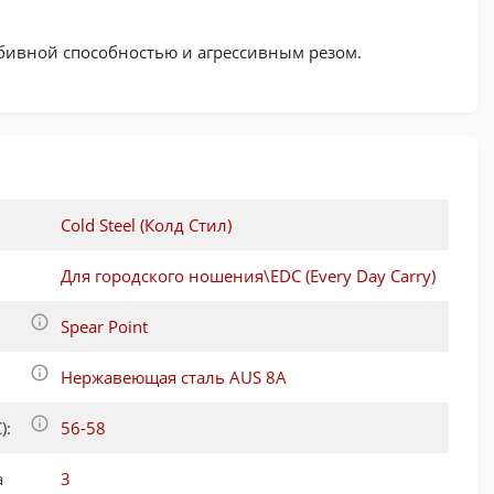
робивной способностью и агрессивным резом.
Cold Steel (Колд Стил)
Для городского ношения\EDC (Every Day Carry)
Spear Point
Нержавеющая сталь AUS 8А
):
56-58
а
3