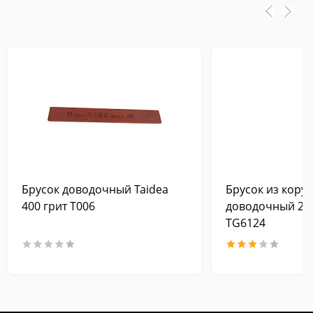
Брусок доводочный Taidea
Брусок из кору
400 грит T006
доводочный 240
TG6124