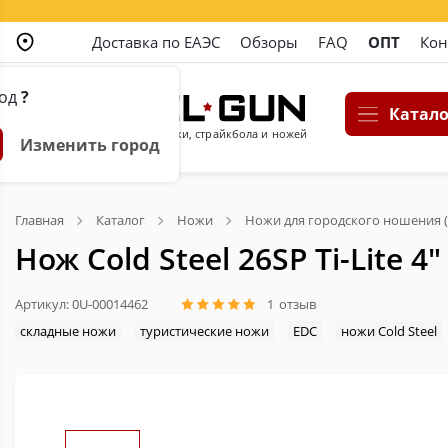
Доставка по ЕАЭС
Обзоры
FAQ
ОПТ
Кон
род
?
Катало
Магазин пневматики, страйкбола и ножей
Изменить город
Главная
Каталог
Ножи
Ножи для городского ношения (
Нож Cold Steel 26SP Ti-Lite 4"
Артикул: 0U-00014462
1
отзыв
складные ножи
туристические ножи
EDC
ножи Cold Steel