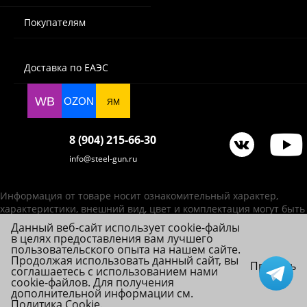
Покупателям
Доставка по ЕАЭС
WB
OZON
ЯМ
8 (904) 215-66-30
info@steel-gun.ru
Информация от товаре носит ознакомительный характер,
характеристики, внешний вид, цвет и комплектация могут быть
изменены производителем без уведомления.
Данный веб-сайт использует cookie-файлы
в целях предоставления вам лучшего
ИП Фролова А. В., ОГРНИП 314784720200492
пользовательского опыта на нашем сайте.
© 2026 Steel-Gun (Стил Ган) - оптовый интернет-магазин ножей, пневматики,
Продолжая использовать данный сайт, вы
Принять
соглашаетесь с использованием нами
товаров для страйкбола и туризма.
cookie-файлов. Для получения
дополнительной информации см.
Политика Cookie
.