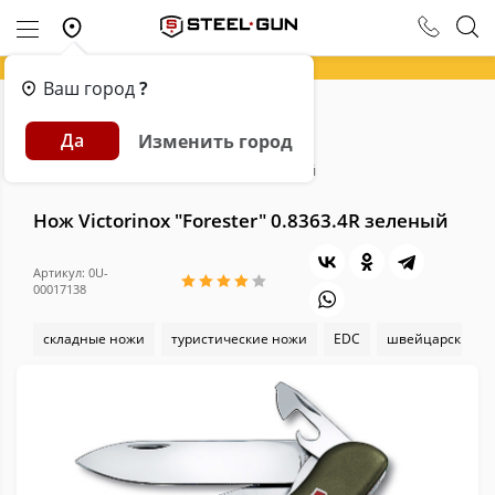
Ваш город
?
Главная
Каталог
Ножи
Да
Изменить город
Ножи для городского ношения (EDC)
Нож Victorinox "Forester" 0.8363.4R зеленый
Нож Victorinox "Forester" 0.8363.4R зеленый
Артикул: 0U-
00017138
складные ножи
туристические ножи
EDC
швейцарские нож