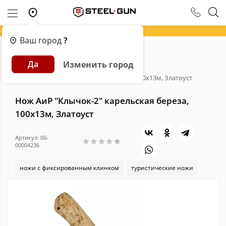
Ваш город
?
Главная
Каталог
Ножи
Да
Изменить город
Ножи с фиксированным клинком
Нож АиР "Клычок-2" карельская береза, 100х13м, Златоуст
Нож АиР "Клычок-2" карельская береза,
100х13м, Златоуст
Артикул: 00-
00004236
ножи с фиксированным клинком
туристические ножи