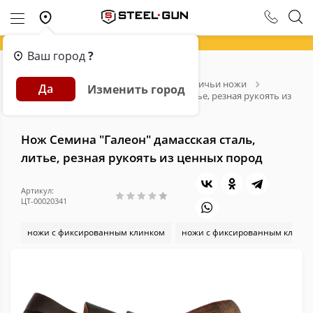
Ваш город
?
Главная
Каталог
Ножи
Охотничьи ножи
Да
Изменить город
Нож Семина "Галеон" дамасская сталь, литье, резная рукоять из
ценных пород
Нож Семина "Галеон" дамасская сталь,
литье, резная рукоять из ценных пород
Артикул:
ЦТ-00020341
ножи с фиксированным клинком
ножи с фиксированным клинк