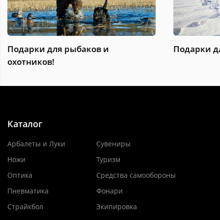
Подарки для рыбаков и
Подарки д
охотников!
Каталог
Арбалеты и Луки
Сувениры
Ножи
Туризм
Оптика
Средства самообороны
Пневматика
Фонари
Страйкбол
Экипировка