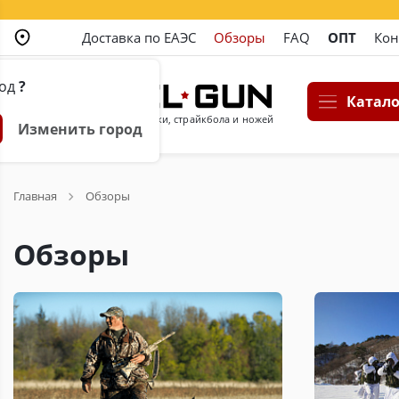
Доставка по ЕАЭС
Обзоры
FAQ
ОПТ
Кон
род
?
Катало
Магазин пневматики, страйкбола и ножей
Изменить город
Главная
Обзоры
Обзоры